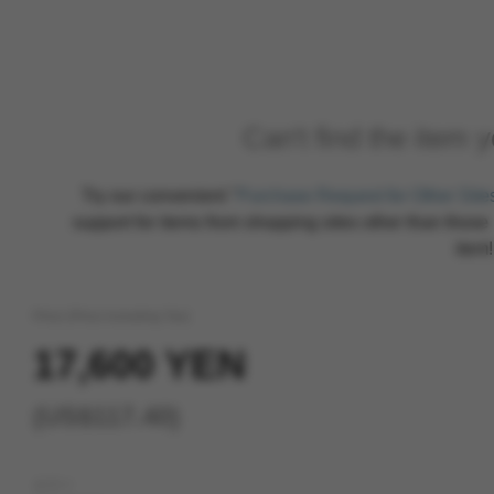
Can't find the item y
Try our convenient "
Purchase Request for Other Site
support for items from shopping sites other than those
item!
Price (Price including Tax)
17,600 YEN
(US$117.40)
カラー