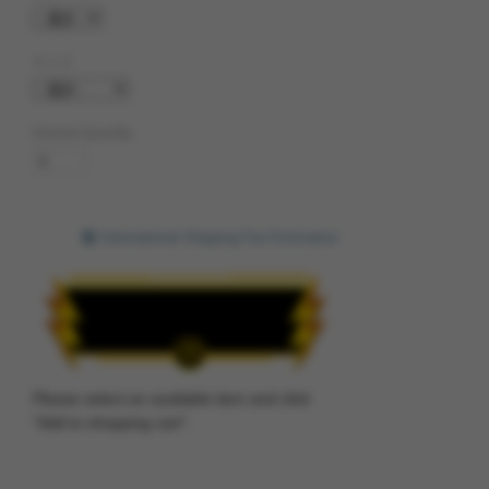
サイズ
Desired Quantity
International Shipping Fee Estimation
Please select an available item and click
"Add to shopping cart".