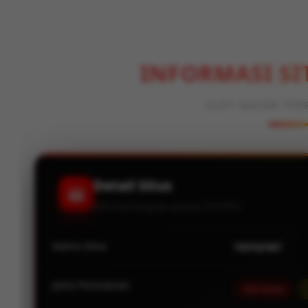
INFORMASI SI
SLOT GACOR TER
Detail Situs
🎰
Informasi lengkap seputar TOTO767
Nama Situs
TOTO767
Jenis Permainan
Slot Gacor