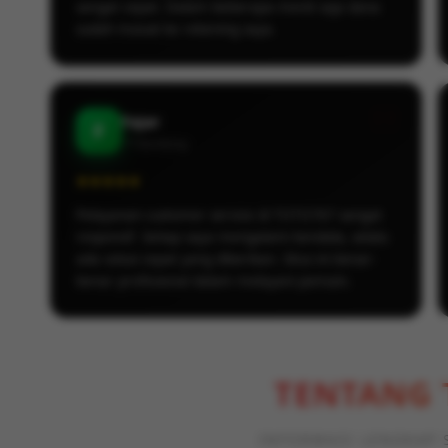
sangat cepat. Dalam beberapa menit saja dana
sudah masuk ke rekening saya.
Fajar
F
📍 Bandung
★
★
★
★
★
Pelayanan customer service di TOTO767 sangat
responsif. Setiap saya mengalami kendala, selalu
ada solusi cepat yang diberikan. Situs ini benar-
benar profesional dalam melayani pemain.
TENTANG 
INFORMASI LENGKAP 